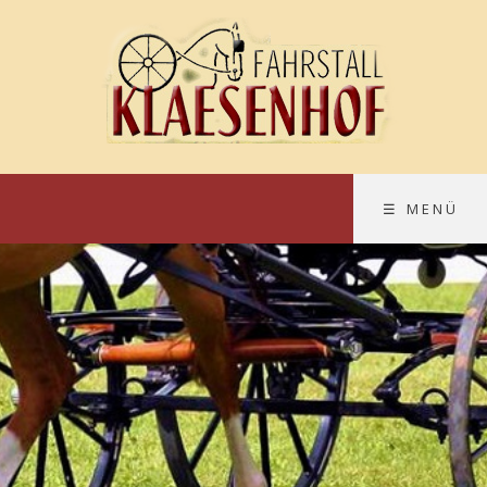
☰ MENÜ